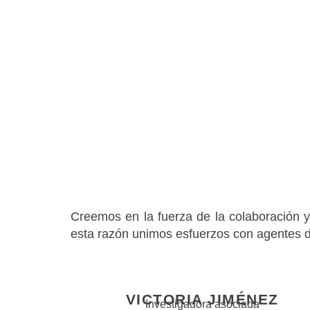
Creemos en la fuerza de la colaboración y 
esta razón unimos esfuerzos con agentes d
VICTORIA JIMÉNEZ
Investigadora asociada