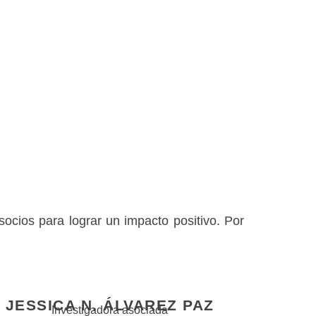
socios para lograr un impacto positivo. Por
JESSICA N. ÁLVAREZ PAZ
Investigadora asociada