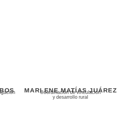
OBOS
MARLENE MATÍAS JUÁREZ
tigación
Coordinación de vinculación
y desarrollo rural